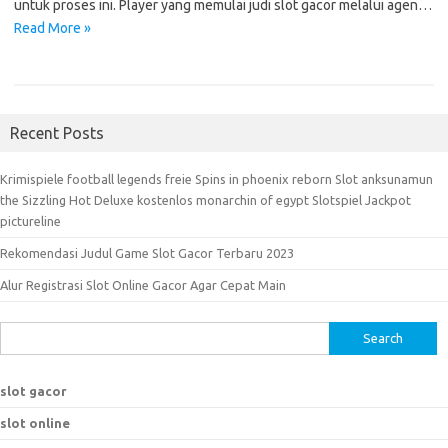
untuk proses ini. Player yang memulai judi slot gacor melalui agen…
Read More »
Recent Posts
Krimispiele football legends freie Spins in phoenix reborn Slot anksunamun
the Sizzling Hot Deluxe kostenlos monarchin of egypt Slotspiel Jackpot
pictureline
Rekomendasi Judul Game Slot Gacor Terbaru 2023
Alur Registrasi Slot Online Gacor Agar Cepat Main
S
e
a
slot gacor
r
slot online
c