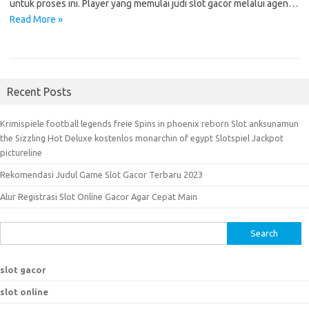
untuk proses ini. Player yang memulai judi slot gacor melalui agen…
Read More »
Recent Posts
Krimispiele football legends freie Spins in phoenix reborn Slot anksunamun
the Sizzling Hot Deluxe kostenlos monarchin of egypt Slotspiel Jackpot
pictureline
Rekomendasi Judul Game Slot Gacor Terbaru 2023
Alur Registrasi Slot Online Gacor Agar Cepat Main
S
e
a
slot gacor
r
slot online
c