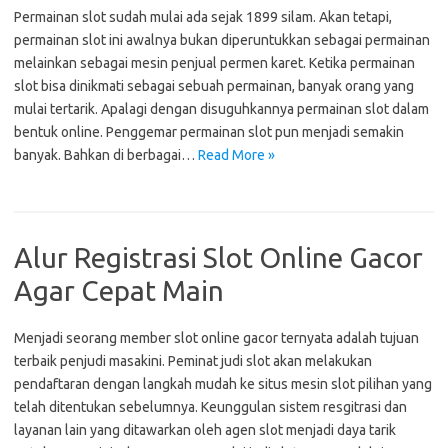
Permainan slot sudah mulai ada sejak 1899 silam. Akan tetapi,
permainan slot ini awalnya bukan diperuntukkan sebagai permainan
melainkan sebagai mesin penjual permen karet. Ketika permainan
slot bisa dinikmati sebagai sebuah permainan, banyak orang yang
mulai tertarik. Apalagi dengan disuguhkannya permainan slot dalam
bentuk online. Penggemar permainan slot pun menjadi semakin
banyak. Bahkan di berbagai…
Read More »
Alur Registrasi Slot Online Gacor
Agar Cepat Main
Menjadi seorang member slot online gacor ternyata adalah tujuan
terbaik penjudi masakini. Peminat judi slot akan melakukan
pendaftaran dengan langkah mudah ke situs mesin slot pilihan yang
telah ditentukan sebelumnya. Keunggulan sistem resgitrasi dan
layanan lain yang ditawarkan oleh agen slot menjadi daya tarik