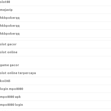
h
slot88
f
mejavip
o
hkbpokerqq
r
:
hkbpokerqq
hkbpokerqq
slot gacor
slot online
game gacor
slot online terpercaya
koi365
login mpo8080
mpo8080 apk
mpo8080 login