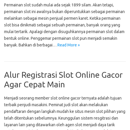
Permainan slot sudah mulai ada sejak 1899 silam. Akan tetapi,
permainan slot ini awalnya bukan diperuntukkan sebagai permainan
melainkan sebagai mesin penjual permen karet. Ketika permainan
slot bisa dinikmati sebagai sebuah permainan, banyak orang yang
mulai tertarik. Apalagi dengan disuguhkannya permainan slot dalam
bentuk online. Penggemar permainan slot pun menjadi semakin
banyak. Bahkan di berbagai…
Read More »
Alur Registrasi Slot Online Gacor
Agar Cepat Main
Menjadi seorang member slot online gacor ternyata adalah tujuan
terbaik penjudi masakini. Peminat judi slot akan melakukan
pendaftaran dengan langkah mudah ke situs mesin slot pilihan yang
telah ditentukan sebelumnya. Keunggulan sistem resgitrasi dan
layanan lain yang ditawarkan oleh agen slot menjadi daya tarik