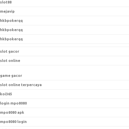
h
slot88
f
mejavip
o
hkbpokerqq
r
:
hkbpokerqq
hkbpokerqq
slot gacor
slot online
game gacor
slot online terpercaya
koi365
login mpo8080
mpo8080 apk
mpo8080 login