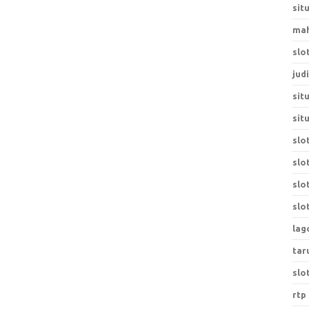
sit
mah
slo
jud
sit
sit
slo
slo
slo
slo
lag
tar
slo
rtp