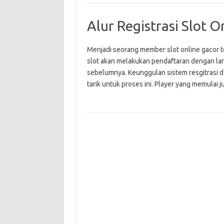
Alur Registrasi Slot 
Menjadi seorang member slot online gacor te
slot akan melakukan pendaftaran dengan lan
sebelumnya. Keunggulan sistem resgitrasi da
tarik untuk proses ini. Player yang memulai 