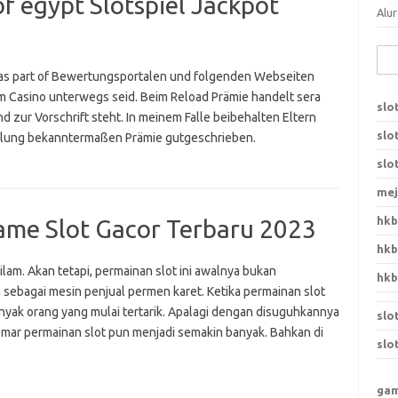
f egypt Slotspiel Jackpot
Alur
Sea
er as part of Bewertungsportalen und folgenden Webseiten
for:
Casino unterwegs seid. Beim Reload Prämie handelt sera
slo
 zur Vorschrift steht. In meinem Falle beibehalten Eltern
slo
ahlung bekanntermaßen Prämie gutgeschrieben.
slo
mej
hk
me Slot Gacor Terbaru 2023
hk
lam. Akan tetapi, permainan slot ini awalnya bukan
hk
sebagai mesin penjual permen karet. Ketika permainan slot
nyak orang yang mulai tertarik. Apalagi dengan disuguhkannya
slo
mar permainan slot pun menjadi semakin banyak. Bahkan di
slo
gam