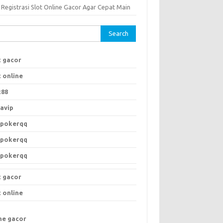
 Registrasi Slot Online Gacor Agar Cepat Main
rch
t gacor
t online
t88
avip
bpokerqq
bpokerqq
bpokerqq
t gacor
t online
e gacor