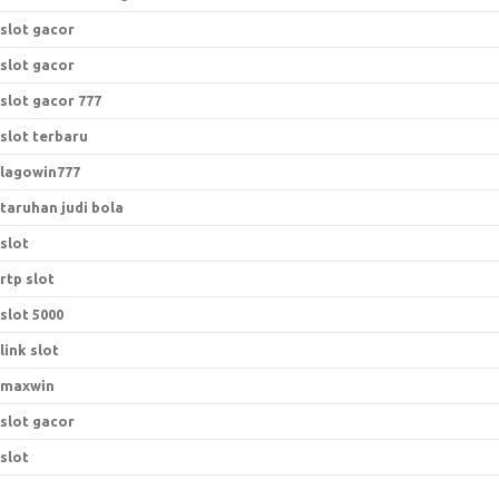
slot gacor
slot gacor
slot gacor 777
slot terbaru
lagowin777
taruhan judi bola
slot
rtp slot
slot 5000
link slot
maxwin
slot gacor
slot