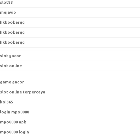
h
slot88
f
mejavip
o
hkbpokerqq
r
:
hkbpokerqq
hkbpokerqq
slot gacor
slot online
game gacor
slot online terpercaya
koi365
login mpo8080
mpo8080 apk
mpo8080 login