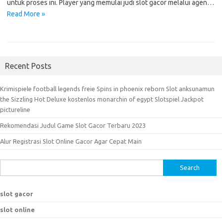
untuk proses ini. Player yang memulai judi slot gacor melalui agen…
Read More »
Recent Posts
Krimispiele football legends freie Spins in phoenix reborn Slot anksunamun
the Sizzling Hot Deluxe kostenlos monarchin of egypt Slotspiel Jackpot
pictureline
Rekomendasi Judul Game Slot Gacor Terbaru 2023
Alur Registrasi Slot Online Gacor Agar Cepat Main
S
e
a
slot gacor
r
slot online
c