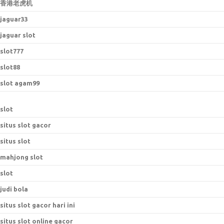
香港老虎机
jaguar33
jaguar slot
slot777
slot88
slot agam99
slot
situs slot gacor
situs slot
mahjong slot
slot
judi bola
situs slot gacor hari ini
situs slot online gacor