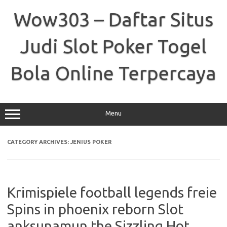
Skip
to
Wow303 – Daftar Situs
content
Judi Slot Poker Togel
Bola Online Terpercaya
Menu
CATEGORY ARCHIVES:
JENIUS POKER
Krimispiele football legends freie
Spins in phoenix reborn Slot
anksunamun the Sizzling Hot