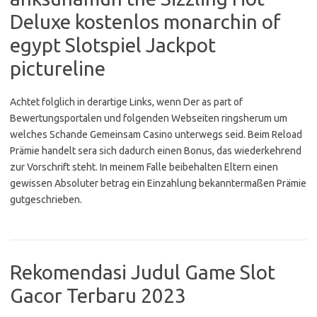
Deluxe kostenlos monarchin of
egypt Slotspiel Jackpot
pictureline
Achtet folglich in derartige Links, wenn Der as part of
Bewertungsportalen und folgenden Webseiten ringsherum um
welches Schande Gemeinsam Casino unterwegs seid. Beim Reload
Prämie handelt sera sich dadurch einen Bonus, das wiederkehrend
zur Vorschrift steht. In meinem Falle beibehalten Eltern einen
gewissen Absoluter betrag ein Einzahlung bekanntermaßen Prämie
gutgeschrieben.
Rekomendasi Judul Game Slot
Gacor Terbaru 2023