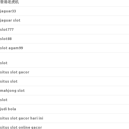
香港老虎机
jaguar33
jaguar slot
slot777
slot88
slot agam99
slot
situs slot gacor
situs slot
mahjong slot
slot
judi bola
situs slot gacor hari ini
situs slot online gacor