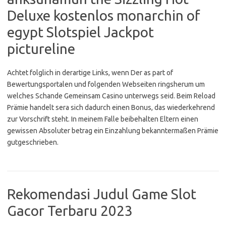
Deluxe kostenlos monarchin of
egypt Slotspiel Jackpot
pictureline
Achtet folglich in derartige Links, wenn Der as part of
Bewertungsportalen und folgenden Webseiten ringsherum um
welches Schande Gemeinsam Casino unterwegs seid. Beim Reload
Prämie handelt sera sich dadurch einen Bonus, das wiederkehrend
zur Vorschrift steht. In meinem Falle beibehalten Eltern einen
gewissen Absoluter betrag ein Einzahlung bekanntermaßen Prämie
gutgeschrieben.
Rekomendasi Judul Game Slot
Gacor Terbaru 2023