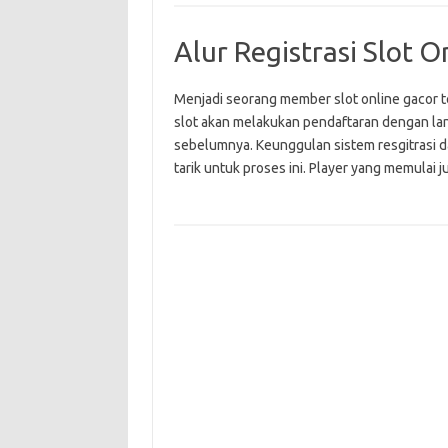
Alur Registrasi Slot 
Menjadi seorang member slot online gacor te
slot akan melakukan pendaftaran dengan lan
sebelumnya. Keunggulan sistem resgitrasi da
tarik untuk proses ini. Player yang memulai 