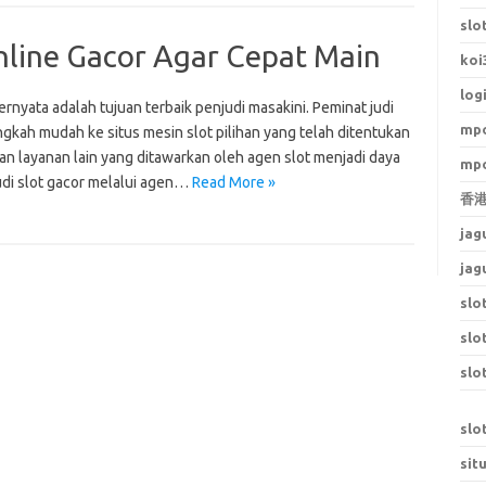
slo
Online Gacor Agar Cepat Main
koi
log
rnyata adalah tujuan terbaik penjudi masakini. Peminat judi
mpo
gkah mudah ke situs mesin slot pilihan yang telah ditentukan
n layanan lain yang ditawarkan oleh agen slot menjadi daya
mpo
judi slot gacor melalui agen…
Read More »
香
jag
jag
slo
slo
slo
slo
sit