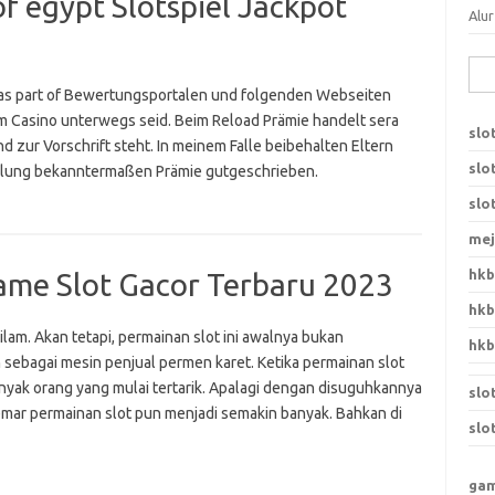
f egypt Slotspiel Jackpot
Alur
Sea
er as part of Bewertungsportalen und folgenden Webseiten
for:
Casino unterwegs seid. Beim Reload Prämie handelt sera
slo
 zur Vorschrift steht. In meinem Falle beibehalten Eltern
slo
ahlung bekanntermaßen Prämie gutgeschrieben.
slo
mej
hk
me Slot Gacor Terbaru 2023
hk
lam. Akan tetapi, permainan slot ini awalnya bukan
hk
sebagai mesin penjual permen karet. Ketika permainan slot
nyak orang yang mulai tertarik. Apalagi dengan disuguhkannya
slo
mar permainan slot pun menjadi semakin banyak. Bahkan di
slo
gam