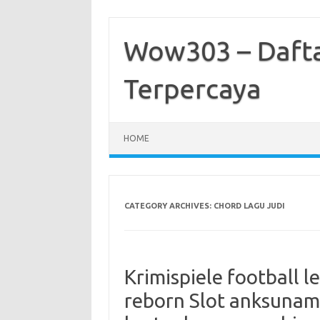
Skip
to
content
Wow303 – Daftar
Terpercaya
HOME
CATEGORY ARCHIVES:
CHORD LAGU JUDI
Krimispiele football l
reborn Slot anksunamu