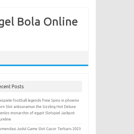
gel Bola Online
ecent Posts
ispiele football legends freie Spins in phoenix
orn Slot anksunamun the Sizzling Hot Deluxe
tenlos monarchin of egypt Slotspiel Jackpot
ureline
omendasi Judul Game Slot Gacor Terbaru 2023