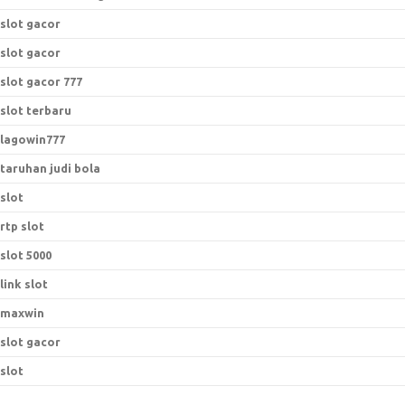
slot gacor
slot gacor
slot gacor 777
slot terbaru
lagowin777
taruhan judi bola
slot
rtp slot
slot 5000
link slot
maxwin
slot gacor
slot