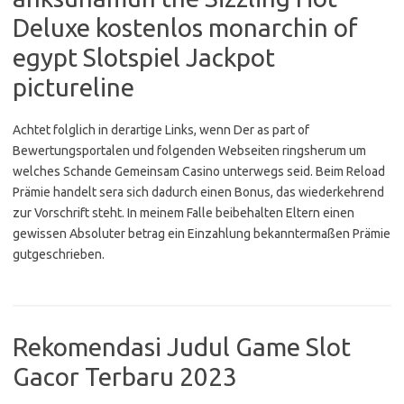
Deluxe kostenlos monarchin of
egypt Slotspiel Jackpot
pictureline
Achtet folglich in derartige Links, wenn Der as part of
Bewertungsportalen und folgenden Webseiten ringsherum um
welches Schande Gemeinsam Casino unterwegs seid. Beim Reload
Prämie handelt sera sich dadurch einen Bonus, das wiederkehrend
zur Vorschrift steht. In meinem Falle beibehalten Eltern einen
gewissen Absoluter betrag ein Einzahlung bekanntermaßen Prämie
gutgeschrieben.
Rekomendasi Judul Game Slot
Gacor Terbaru 2023