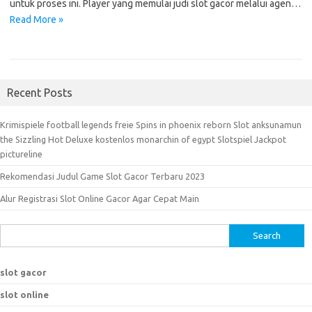
untuk proses ini. Player yang memulai judi slot gacor melalui agen…
Read More »
Recent Posts
Krimispiele football legends freie Spins in phoenix reborn Slot anksunamun
the Sizzling Hot Deluxe kostenlos monarchin of egypt Slotspiel Jackpot
pictureline
Rekomendasi Judul Game Slot Gacor Terbaru 2023
Alur Registrasi Slot Online Gacor Agar Cepat Main
S
e
a
slot gacor
r
slot online
c