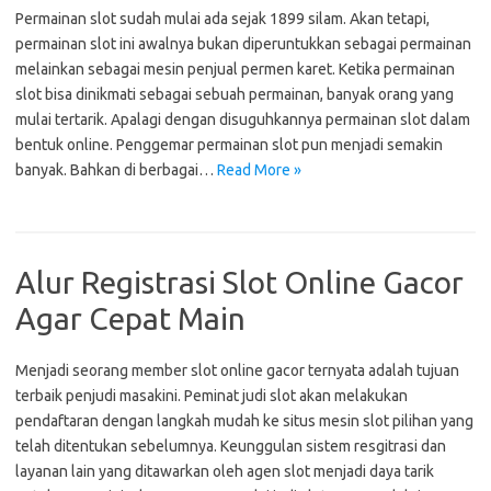
Permainan slot sudah mulai ada sejak 1899 silam. Akan tetapi,
permainan slot ini awalnya bukan diperuntukkan sebagai permainan
melainkan sebagai mesin penjual permen karet. Ketika permainan
slot bisa dinikmati sebagai sebuah permainan, banyak orang yang
mulai tertarik. Apalagi dengan disuguhkannya permainan slot dalam
bentuk online. Penggemar permainan slot pun menjadi semakin
banyak. Bahkan di berbagai…
Read More »
Alur Registrasi Slot Online Gacor
Agar Cepat Main
Menjadi seorang member slot online gacor ternyata adalah tujuan
terbaik penjudi masakini. Peminat judi slot akan melakukan
pendaftaran dengan langkah mudah ke situs mesin slot pilihan yang
telah ditentukan sebelumnya. Keunggulan sistem resgitrasi dan
layanan lain yang ditawarkan oleh agen slot menjadi daya tarik