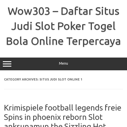
Skip
to
Wow303 – Daftar Situs
content
Judi Slot Poker Togel
Bola Online Terpercaya
Menu
CATEGORY ARCHIVES:
SITUS JUDI SLOT ONLINE 1
Krimispiele football legends freie
Spins in phoenix reborn Slot
anksunamun the Sizzling Hot