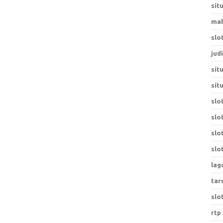
sit
mah
slo
jud
sit
sit
slo
slo
slo
slo
lag
tar
slo
rtp