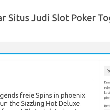
 Situs Judi Slot Poker To
R
Krim
reb
kos
egends freie Spins in phoenix
pict
n the Sizzling Hot Deluxe
Rek