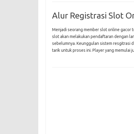
Alur Registrasi Slot 
Menjadi seorang member slot online gacor te
slot akan melakukan pendaftaran dengan lan
sebelumnya. Keunggulan sistem resgitrasi da
tarik untuk proses ini. Player yang memulai 