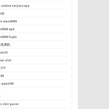
t online terpercaya
365
in mpo8080
8080 apk
8080 login
港老虎机
uar33
uar slot
t777
t88
t agam99
t
us slot gacor