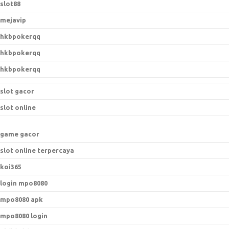
h
slot88
f
mejavip
o
hkbpokerqq
r
:
hkbpokerqq
hkbpokerqq
slot gacor
slot online
game gacor
slot online terpercaya
koi365
login mpo8080
mpo8080 apk
mpo8080 login