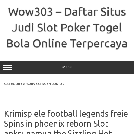
Skip
to
Wow303 – Daftar Situs
content
Judi Slot Poker Togel
Bola Online Terpercaya
Menu
CATEGORY ARCHIVES:
AGEN JUDI 30
Krimispiele football legends freie
Spins in phoenix reborn Slot
anksunamun the Sizzling Hot