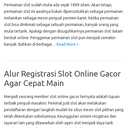
Permainan slot sudah mulai ada sejak 1899 silam. Akan tetapi,
permainan slot ini awalnya bukan diperuntukkan sebagai permainan
melainkan sebagai mesin penjual permen karet. Ketika permainan
slot bisa dinikmati sebagai sebuah permainan, banyak orang yang
mulai tertarik. Apalagi dengan disuguhkannya permainan slot dalam
bentuk online. Penggemar permainan slot pun menjadi semakin
banyak. Bahkan di berbagai…
Read More »
Alur Registrasi Slot Online Gacor
Agar Cepat Main
Menjadi seorang member slot online gacor ternyata adalah tujuan
terbaik penjudi masakini. Peminat judi slot akan melakukan
pendaftaran dengan langkah mudah ke situs mesin slot pilihan yang
telah ditentukan sebelumnya. Keunggulan sistem resgitrasi dan
layanan lain yang ditawarkan oleh agen slot menjadi daya tarik