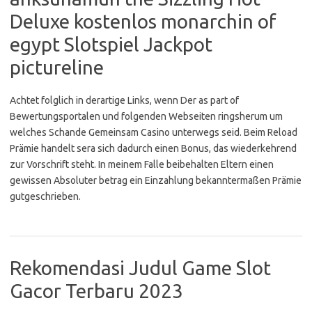
Deluxe kostenlos monarchin of
egypt Slotspiel Jackpot
pictureline
Achtet folglich in derartige Links, wenn Der as part of
Bewertungsportalen und folgenden Webseiten ringsherum um
welches Schande Gemeinsam Casino unterwegs seid. Beim Reload
Prämie handelt sera sich dadurch einen Bonus, das wiederkehrend
zur Vorschrift steht. In meinem Falle beibehalten Eltern einen
gewissen Absoluter betrag ein Einzahlung bekanntermaßen Prämie
gutgeschrieben.
Rekomendasi Judul Game Slot
Gacor Terbaru 2023