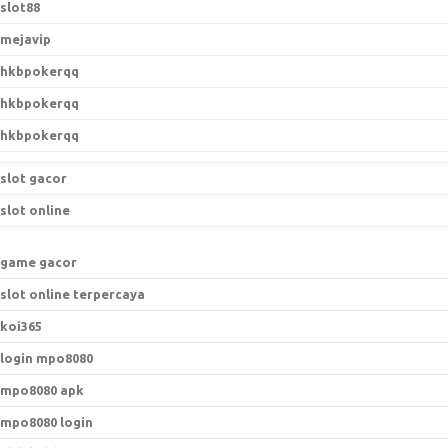
h
slot88
f
mejavip
o
hkbpokerqq
r
:
hkbpokerqq
hkbpokerqq
slot gacor
slot online
game gacor
slot online terpercaya
koi365
login mpo8080
mpo8080 apk
mpo8080 login