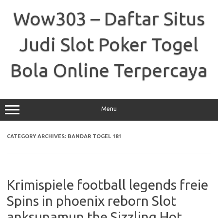
Skip
to
Wow303 – Daftar Situs
content
Judi Slot Poker Togel
Bola Online Terpercaya
Menu
CATEGORY ARCHIVES:
BANDAR TOGEL 181
Krimispiele football legends freie
Spins in phoenix reborn Slot
anksunamun the Sizzling Hot