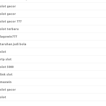
slot gacor
slot gacor
slot gacor 777
slot terbaru
lagowin777
taruhan judi bola
slot
rtp slot
slot 5000
link slot
maxwin
slot gacor
slot