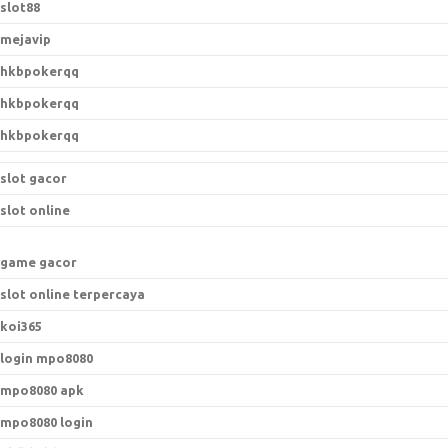
h
slot88
f
mejavip
o
hkbpokerqq
r
:
hkbpokerqq
hkbpokerqq
slot gacor
slot online
game gacor
slot online terpercaya
koi365
login mpo8080
mpo8080 apk
mpo8080 login