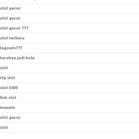
slot gacor
slot gacor
slot gacor 777
slot terbaru
lagowin777
taruhan judi bola
slot
rtp slot
slot 5000
link slot
maxwin
slot gacor
slot