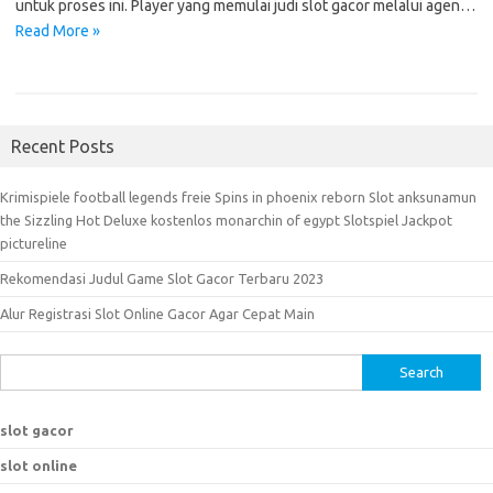
untuk proses ini. Player yang memulai judi slot gacor melalui agen…
Read More »
Recent Posts
Krimispiele football legends freie Spins in phoenix reborn Slot anksunamun
the Sizzling Hot Deluxe kostenlos monarchin of egypt Slotspiel Jackpot
pictureline
Rekomendasi Judul Game Slot Gacor Terbaru 2023
Alur Registrasi Slot Online Gacor Agar Cepat Main
S
e
a
slot gacor
r
slot online
c