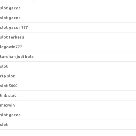
slot gacor
slot gacor
slot gacor 777
slot terbaru
lagowin777
taruhan judi bola
slot
rtp slot
slot 5000
link slot
maxwin
slot gacor
slot