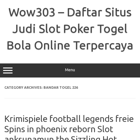
Skip
to
Wow303 – Daftar Situs
content
Judi Slot Poker Togel
Bola Online Terpercaya
Menu
CATEGORY ARCHIVES:
BANDAR TOGEL 226
Krimispiele football legends freie
Spins in phoenix reborn Slot
anksunamun the Sizzling Hot