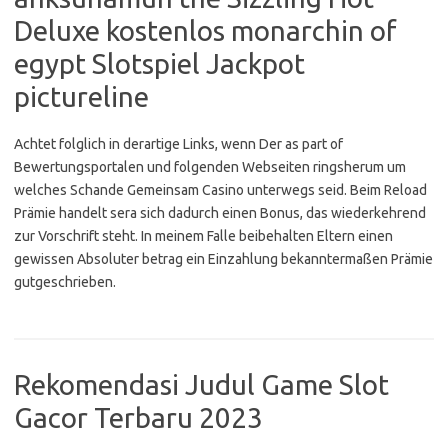
Deluxe kostenlos monarchin of
egypt Slotspiel Jackpot
pictureline
Achtet folglich in derartige Links, wenn Der as part of
Bewertungsportalen und folgenden Webseiten ringsherum um
welches Schande Gemeinsam Casino unterwegs seid. Beim Reload
Prämie handelt sera sich dadurch einen Bonus, das wiederkehrend
zur Vorschrift steht. In meinem Falle beibehalten Eltern einen
gewissen Absoluter betrag ein Einzahlung bekanntermaßen Prämie
gutgeschrieben.
Rekomendasi Judul Game Slot
Gacor Terbaru 2023