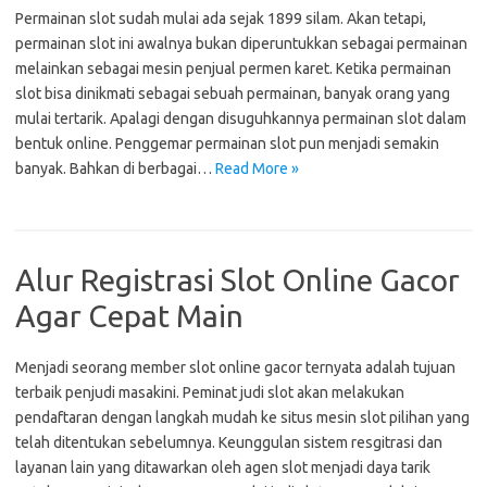
Permainan slot sudah mulai ada sejak 1899 silam. Akan tetapi,
permainan slot ini awalnya bukan diperuntukkan sebagai permainan
melainkan sebagai mesin penjual permen karet. Ketika permainan
slot bisa dinikmati sebagai sebuah permainan, banyak orang yang
mulai tertarik. Apalagi dengan disuguhkannya permainan slot dalam
bentuk online. Penggemar permainan slot pun menjadi semakin
banyak. Bahkan di berbagai…
Read More »
Alur Registrasi Slot Online Gacor
Agar Cepat Main
Menjadi seorang member slot online gacor ternyata adalah tujuan
terbaik penjudi masakini. Peminat judi slot akan melakukan
pendaftaran dengan langkah mudah ke situs mesin slot pilihan yang
telah ditentukan sebelumnya. Keunggulan sistem resgitrasi dan
layanan lain yang ditawarkan oleh agen slot menjadi daya tarik