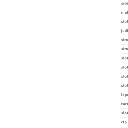
sit
mah
slo
jud
sit
sit
slo
slo
slo
slo
lag
tar
slo
rtp