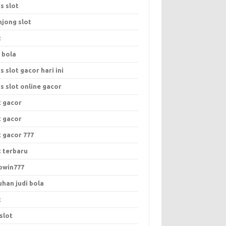
us slot
jong slot
t
i bola
us slot gacor hari ini
us slot online gacor
t gacor
t gacor
t gacor 777
t terbaru
owin777
uhan judi bola
t
 slot