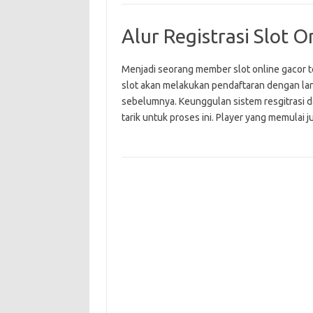
Alur Registrasi Slot 
Menjadi seorang member slot online gacor te
slot akan melakukan pendaftaran dengan lan
sebelumnya. Keunggulan sistem resgitrasi da
tarik untuk proses ini. Player yang memulai 