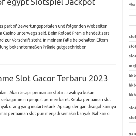
f egypt Slotspiel Jackpot
Alur
Sea
er as part of Bewertungsportalen und folgenden Webseiten
for:
Casino unterwegs seid. Beim Reload Prämie handelt sera
slo
 zur Vorschrift steht. In meinem Falle beibehalten Eltern
slo
ahlung bekanntermaßen Prämie gutgeschrieben.
slo
mej
hk
me Slot Gacor Terbaru 2023
hk
lam. Akan tetapi, permainan slot ini awalnya bukan
hk
sebagai mesin penjual permen karet. Ketika permainan slot
nyak orang yang mulai tertarik. Apalagi dengan disuguhkannya
slo
mar permainan slot pun menjadi semakin banyak. Bahkan di
slo
gam