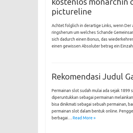
kostenlos monarchin o
pictureline
Achtet folglich in derartige Links, wenn D
ringsherum um welches Schande Gemeinsam 
sich dadurch einen Bonus, das wiederkehrend
einen gewissen Absoluter betrag ein Einz
Rekomendasi Judul Ga
Permainan slot sudah mulai ada sejak 1899 si
diperuntukkan sebagai permainan melainkan 
bisa dinikmati sebagai sebuah permainan, ba
permainan slot dalam bentuk online. Pengge
berbagai…
Read More »