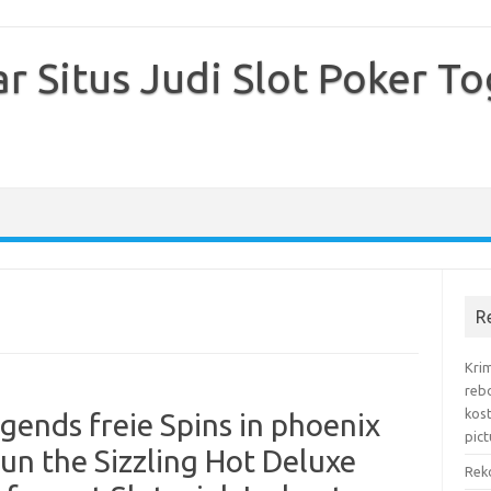
 Situs Judi Slot Poker To
R
Krim
reb
kos
egends freie Spins in phoenix
pict
n the Sizzling Hot Deluxe
Rek