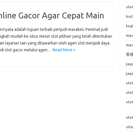
slo
Online Gacor Agar Cepat Main
koi
log
rnyata adalah tujuan terbaik penjudi masakini. Peminat judi
mpo
gkah mudah ke situs mesin slot pilihan yang telah ditentukan
n layanan lain yang ditawarkan oleh agen slot menjadi daya
mpo
judi slot gacor melalui agen…
Read More »
香
jag
jag
slo
slo
slo
slo
sit