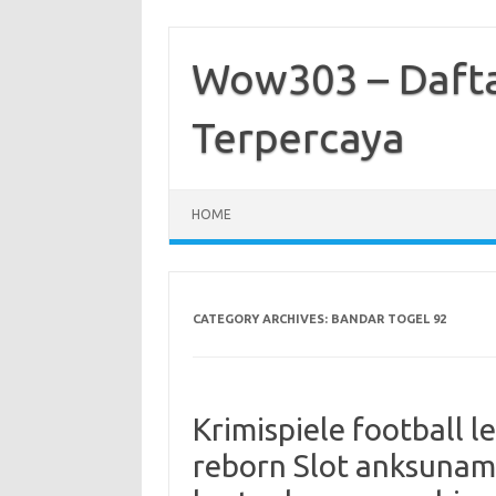
Skip
to
content
Wow303 – Daftar
Terpercaya
HOME
CATEGORY ARCHIVES:
BANDAR TOGEL 92
Krimispiele football l
reborn Slot anksunamu