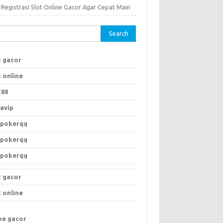
 Registrasi Slot Online Gacor Agar Cepat Main
rch
t gacor
t online
t88
avip
bpokerqq
bpokerqq
bpokerqq
t gacor
t online
e gacor