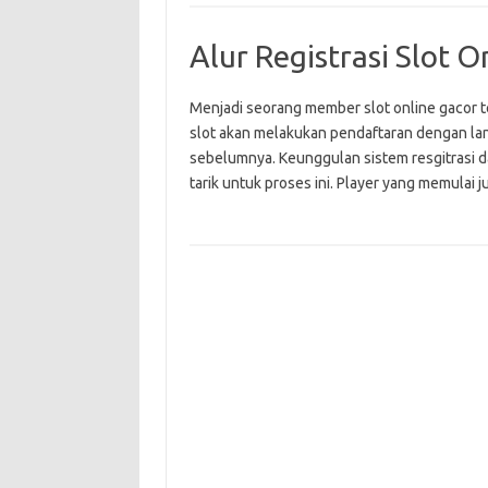
Alur Registrasi Slot 
Menjadi seorang member slot online gacor te
slot akan melakukan pendaftaran dengan lan
sebelumnya. Keunggulan sistem resgitrasi da
tarik untuk proses ini. Player yang memulai 