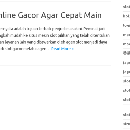
slo
Online Gacor Agar Cepat Main
koi
log
rnyata adalah tujuan terbaik penjudi masakini. Peminat judi
mpo
gkah mudah ke situs mesin slot pilihan yang telah ditentukan
n layanan lain yang ditawarkan oleh agen slot menjadi daya
mpo
judi slot gacor melalui agen…
Read More »
香
jag
jag
slo
slo
slo
slo
sit