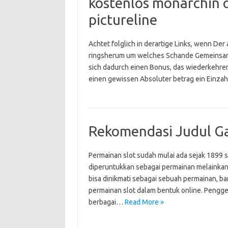
kostenlos monarchin o
pictureline
Achtet folglich in derartige Links, wenn D
ringsherum um welches Schande Gemeinsam 
sich dadurch einen Bonus, das wiederkehrend
einen gewissen Absoluter betrag ein Einz
Rekomendasi Judul Ga
Permainan slot sudah mulai ada sejak 1899 si
diperuntukkan sebagai permainan melainkan 
bisa dinikmati sebagai sebuah permainan, ba
permainan slot dalam bentuk online. Pengge
berbagai…
Read More »