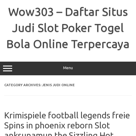
Skip
to
Wow303 – Daftar Situs
content
Judi Slot Poker Togel
Bola Online Terpercaya
Menu
CATEGORY ARCHIVES:
JENIS JUDI ONLINE
Krimispiele football legends freie
Spins in phoenix reborn Slot
anksunamun the Sizzling Hot