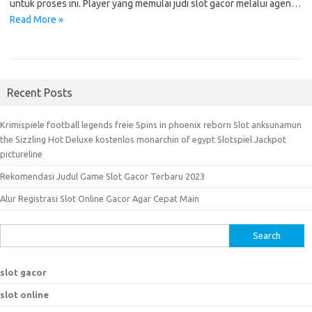
untuk proses ini. Player yang memulai judi slot gacor melalui agen…
Read More »
Recent Posts
Krimispiele football legends freie Spins in phoenix reborn Slot anksunamun
the Sizzling Hot Deluxe kostenlos monarchin of egypt Slotspiel Jackpot
pictureline
Rekomendasi Judul Game Slot Gacor Terbaru 2023
Alur Registrasi Slot Online Gacor Agar Cepat Main
S
e
a
slot gacor
r
slot online
c