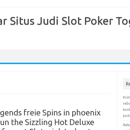
 Situs Judi Slot Poker To
R
Krim
reb
kos
egends freie Spins in phoenix
pict
n the Sizzling Hot Deluxe
Rek