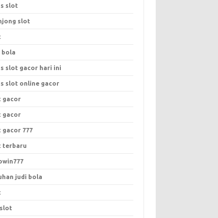
us slot
jong slot
t
i bola
us slot gacor hari ini
us slot online gacor
t gacor
t gacor
t gacor 777
t terbaru
owin777
uhan judi bola
t
 slot