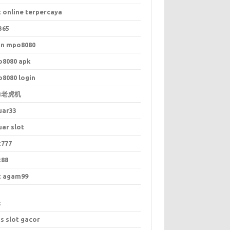
t online terpercaya
365
in mpo8080
8080 apk
8080 login
港老虎机
uar33
uar slot
t777
t88
t agam99
t
us slot gacor