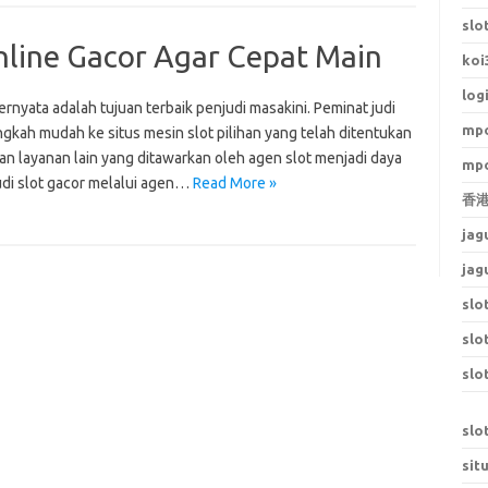
slo
Online Gacor Agar Cepat Main
koi
log
rnyata adalah tujuan terbaik penjudi masakini. Peminat judi
mpo
gkah mudah ke situs mesin slot pilihan yang telah ditentukan
n layanan lain yang ditawarkan oleh agen slot menjadi daya
mpo
judi slot gacor melalui agen…
Read More »
香
jag
jag
slo
slo
slo
slo
sit