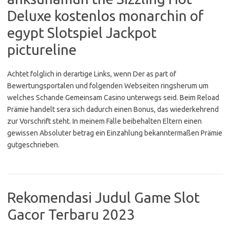
Deluxe kostenlos monarchin of
egypt Slotspiel Jackpot
pictureline
Achtet folglich in derartige Links, wenn Der as part of
Bewertungsportalen und folgenden Webseiten ringsherum um
welches Schande Gemeinsam Casino unterwegs seid. Beim Reload
Prämie handelt sera sich dadurch einen Bonus, das wiederkehrend
zur Vorschrift steht. In meinem Falle beibehalten Eltern einen
gewissen Absoluter betrag ein Einzahlung bekanntermaßen Prämie
gutgeschrieben.
Rekomendasi Judul Game Slot
Gacor Terbaru 2023