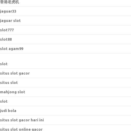
香港老虎机
jaguar33
jaguar slot
slot777
slot88
slot agam99
slot
situs slot gacor
situs slot
mahjong slot
slot
judi bola
situs slot gacor hari ini
situs slot online gacor