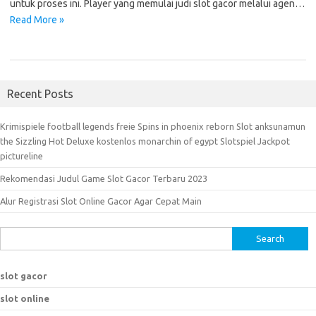
untuk proses ini. Player yang memulai judi slot gacor melalui agen…
Read More »
Recent Posts
Krimispiele football legends freie Spins in phoenix reborn Slot anksunamun
the Sizzling Hot Deluxe kostenlos monarchin of egypt Slotspiel Jackpot
pictureline
Rekomendasi Judul Game Slot Gacor Terbaru 2023
Alur Registrasi Slot Online Gacor Agar Cepat Main
S
e
a
slot gacor
r
slot online
c