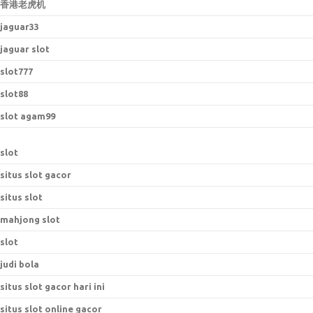
香港老虎机
jaguar33
jaguar slot
slot777
slot88
slot agam99
slot
situs slot gacor
situs slot
mahjong slot
slot
judi bola
situs slot gacor hari ini
situs slot online gacor